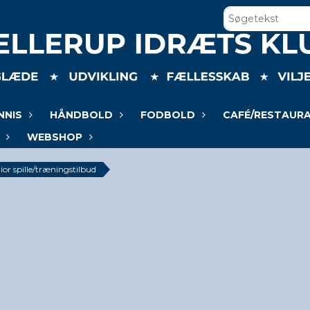
NNIS
HÅNDBOLD
FODBOLD
CAFÉ/RESTAUR
WEBSHOP
ior spille/træningstilbud