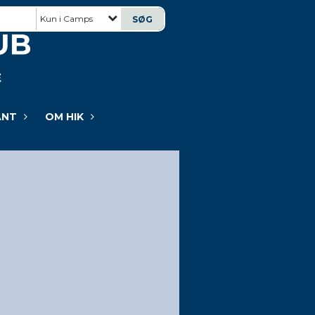
Kun i Camps
ANT
OM HIK