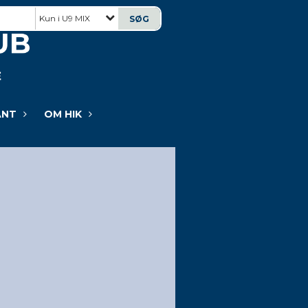
Kun i U9 MIX
ANT
OM HIK