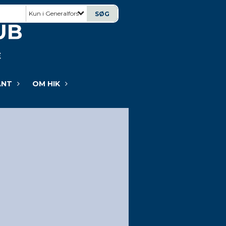
Kun i Generalforsamling
ANT
OM HIK