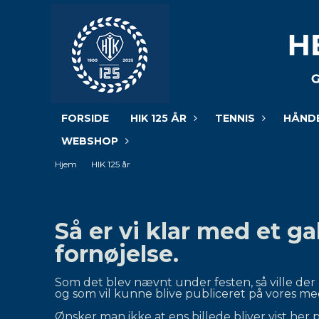
FORSIDE
HIK 125 ÅR
TENNIS
HÅND
WEBSHOP
Hjem
HIK 125 år
HIK 125 års jubilæumsfest
Så er vi klar med et gal
fornøjelse.
Som det blev nævnt under festen, så ville der b
og som vil kunne blive publiceret på vores me
Ønsker man ikke at ens billede bliver vist her p