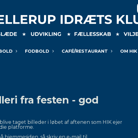
BOLD
FODBOLD
CAFÉ/RESTAURANT
OM HIK
leri fra festen - god
live taget billeder i løbet af aftenen som HIK ejer
die platforme.
å hjemmesiden, så skriv en e-mail til