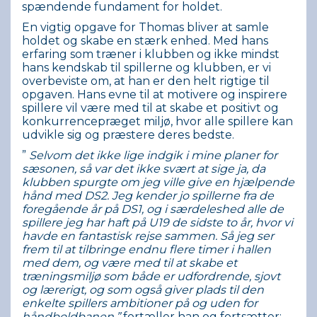
spændende fundament for holdet.
En vigtig opgave for Thomas bliver at samle
holdet og skabe en stærk enhed. Med hans
erfaring som træner i klubben og ikke mindst
hans kendskab til spillerne og klubben, er vi
overbeviste om, at han er den helt rigtige til
opgaven. Hans evne til at motivere og inspirere
spillere vil være med til at skabe et positivt og
konkurrencepræget miljø, hvor alle spillere kan
udvikle sig og præstere deres bedste.
”
Selvom det ikke lige indgik i mine planer for
sæsonen, så var det ikke svært at sige ja, da
klubben spurgte om jeg ville give en hjælpende
hånd med DS2. Jeg kender jo spillerne fra de
foregående år på DS1, og i særdeleshed alle de
spillere jeg har haft på U19 de sidste to år, hvor vi
havde en fantastisk rejse sammen. Så jeg ser
frem til at tilbringe endnu flere timer i hallen
med dem, og være med til at skabe et
træningsmiljø som både er udfordrende, sjovt
og lærerigt, og som også giver plads til den
enkelte spillers ambitioner på og uden for
håndboldbanen.”
fortæller han og fortsætter: