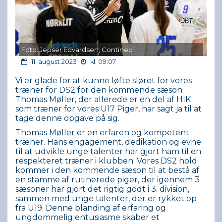
Foto: Jepser Edvardsen, Contineo
11. august 2023
kl. 09:07
Vi er glade for at kunne løfte sløret for vores
træner for DS2 for den kommende sæson.
Thomas Møller, der allerede er en del af HIK
som træner for vores U17 Piger, har sagt ja til at
tage denne opgave på sig.
Thomas Møller er en erfaren og kompetent
træner. Hans engagement, dedikation og evne
til at udvikle unge talenter har gjort ham til en
respekteret træner i klubben. Vores DS2 hold
kommer i den kommende sæson til at bestå af
en stamme af rutinerede piger, der igennem 3
sæsoner har gjort det rigtig godt i 3. division,
sammen med unge talenter, der er rykket op
fra U19. Denne blanding af erfaring og
ungdommelig entusiasme skaber et